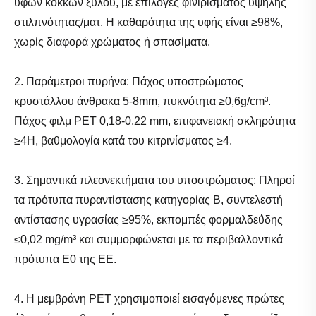
υφών κόκκων ξύλου, με επιλογές φινιρίσματος υψηλής
στιλπνότητας/ματ. Η καθαρότητα της υφής είναι ≥98%,
χωρίς διαφορά χρώματος ή σπασίματα.
2. Παράμετροι πυρήνα: Πάχος υποστρώματος
κρυστάλλου άνθρακα 5-8mm, πυκνότητα ≥0,6g/cm³.
Πάχος φιλμ PET 0,18-0,22 mm, επιφανειακή σκληρότητα
≥4H, βαθμολογία κατά του κιτρινίσματος ≥4.
3. Σημαντικά πλεονεκτήματα του υποστρώματος: Πληροί
τα πρότυπα πυραντίστασης κατηγορίας Β, συντελεστή
αντίστασης υγρασίας ≥95%, εκπομπές φορμαλδεΰδης
≤0,02 mg/m³ και συμμορφώνεται με τα περιβαλλοντικά
πρότυπα E0 της ΕΕ.
4. Η μεμβράνη PET χρησιμοποιεί εισαγόμενες πρώτες