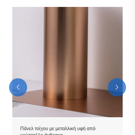
Πάνελ τοίχου PET Marble Grain Carbon
Crystal
Δείτε περισσότερα >>

