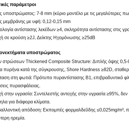
σικές παράμετροι
ς υποστρώματος: 7-8 mm (κύριο μοντέλο με τις μεγαλύτερες πω
ς μεμβράνης με υφή: 0,12-0,15 mm
ολογία αντίστασης λεκέδων ≥4, σκληρότητα αντίστασης στις γρ
χή σε κρούση ≥2J, Δείκτης Ηχομόνωσης ≥25dB
εονεκτήματα υποστρώματος
ν στρώσεων Thickened Composite Structure: Διπλής όψης 0,
 πυρήνα κατά της σύγκρουσης, Shore Hardness ≥82D, σταθερή
σταση στη φωτιά: Πρότυπο πυραντίστασης B1, επιβραδυντικό φλόγ
σεις πυρασφάλειας.
χή στην υγρασία: Συντελεστής αντοχής στην υγρασία ≥95%, δεν
ηλα για διάφορα κλίματα.
βαλλοντική απόδοση: Εκπομπές φορμαλδεΰδης ≤0,025mg/m³, πλ
τερη ηρεμία.