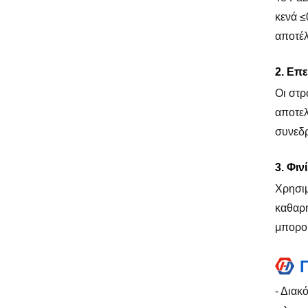
κενά ≤
αποτέλ
2. Επ
Οι στρ
αποτελ
συνεδρ
3. Φιν
Χρησιμ
καθαρή
μπορού
- Διακ