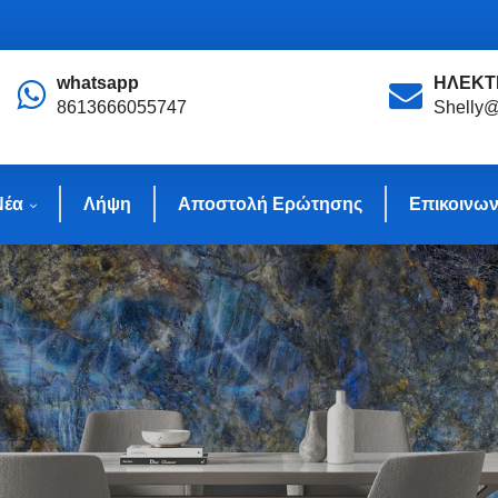
whatsapp
ΗΛΕΚΤ
8613666055747
Shelly@
Νέα
Λήψη
Αποστολή Ερώτησης
Επικοινων