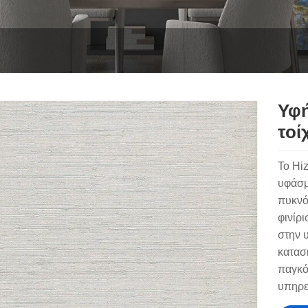
Υφή
τοί
Το Hiz
υφάσμ
πυκνό
φινίρ
στην 
κατασ
παγκό
υπηρε