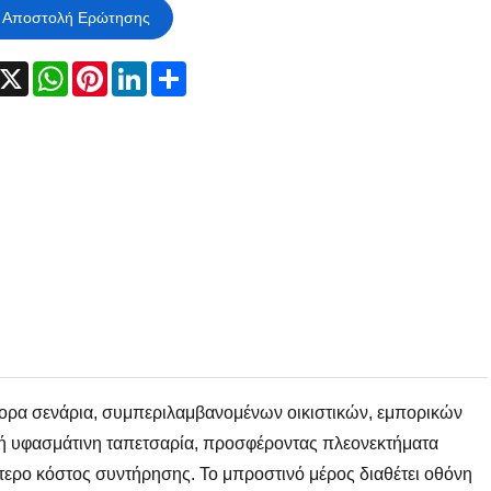
Αποστολή Ερώτησης
acebook
X
WhatsApp
Pinterest
LinkedIn
Share
ιάφορα σενάρια, συμπεριλαμβανομένων οικιστικών, εμπορικών
κή υφασμάτινη ταπετσαρία, προσφέροντας πλεονεκτήματα
τερο κόστος συντήρησης. Το μπροστινό μέρος διαθέτει οθόνη