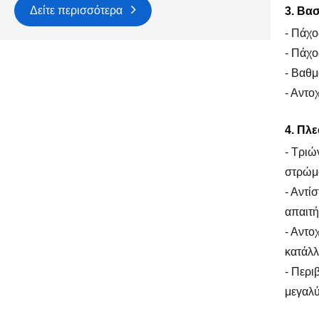
Δείτε περισσότερα
3. Βα
- Πάχο
- Πάχο
- Βαθμ
- Αντο
4. Πλ
- Τριώ
στρώμα
- Αντί
απαιτή
- Αντο
κατάλλ
- Περι
μεγαλύ