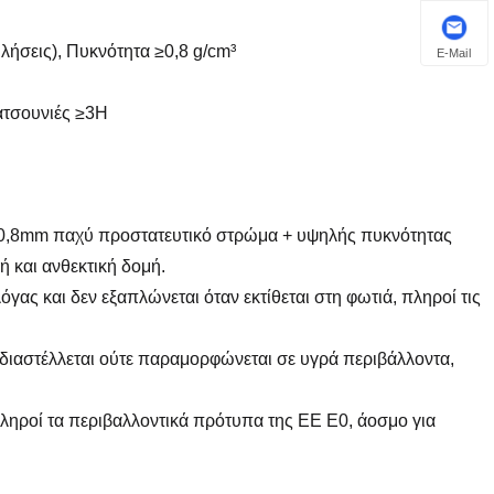
λήσεις), Πυκνότητα ≥0,8 g/cm³
E-Mail
ατσουνιές ≥3H
5-0,8mm παχύ προστατευτικό στρώμα + υψηλής πυκνότητας
 και ανθεκτική δομή.
ας και δεν εξαπλώνεται όταν εκτίθεται στη φωτιά, πληροί τις
 διαστέλλεται ούτε παραμορφώνεται σε υγρά περιβάλλοντα,
ηροί τα περιβαλλοντικά πρότυπα της ΕΕ E0, άοσμο για