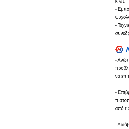
κ.λπ.
- Εμπο
ψυχολο
- Τεχν
συνεδρ
- Ανώτ
προβλή
να επι
- Επιβ
πιστοπ
από τι
- Αδιά