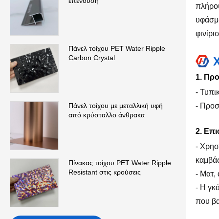
επένδυση
πλήρου
υφάσμα
φινίρι
Πάνελ τοίχου PET Water Ripple
Carbon Crystal
1. Πρ
- Τυπι
- Προ
Πάνελ τοίχου με μεταλλική υφή
από κρύσταλλο άνθρακα
2. Επι
- Χρησ
καμβάς
Πίνακας τοίχου PET Water Ripple
Resistant στις κρούσεις
- Ματ,
- Η γκ
που βα