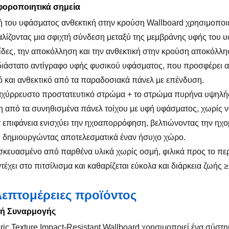
αφοροποιητικά σημεία
ή του υφάσματος ανθεκτική στην κρούση Wallboard χρησιμοποι
λίζοντας μια σφιχτή σύνδεση μεταξύ της μεμβράνης υφής του 
δες, την αποκόλληση και την ανθεκτική στην κρούση αποκόλλη
διάστατο αντίγραφο υφής φυσικού υφάσματος, που προσφέρει α
 και ανθεκτικό από τα παραδοσιακά πάνελ με επένδυση.
αχύρρευστο προστατευτικό στρώμα + το στρώμα πυρήνα υψηλή
 από τα συνηθισμένα πάνελ τοίχου με υφή υφάσματος, χωρίς 
τ επιφάνεια ενισχύει την ηχοαπορρόφηση, βελτιώνοντας την η
, δημιουργώντας αποτελεσματικά έναν ήσυχο χώρο.
σκευασμένο από παρθένα υλικά χωρίς οσμή, φιλικά προς το πε
τέχει στο πιτσίλισμα και καθαρίζεται εύκολα και διάρκεια ζωής 
Λεπτομέρειες προϊόντος
μή Συναρμογής
ric Texture Impact-Resistant Wallboard χρησιμοποιεί ένα σύ