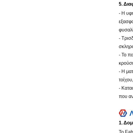
5. Δι
- Η υφ
εξασφα
φυσαλί
- Τρισ
σκληρό
- Το π
κρούση
- Η μα
τοίχου
- Κατα
που αν
1. Δο
Το Fab