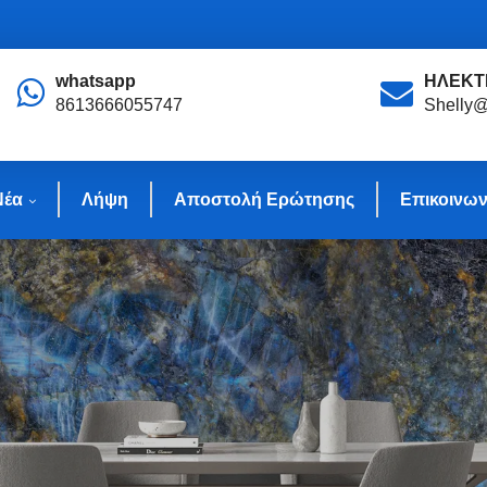
whatsapp
ΗΛΕΚΤ
8613666055747
Shelly@
Νέα
Λήψη
Αποστολή Ερώτησης
Επικοινων