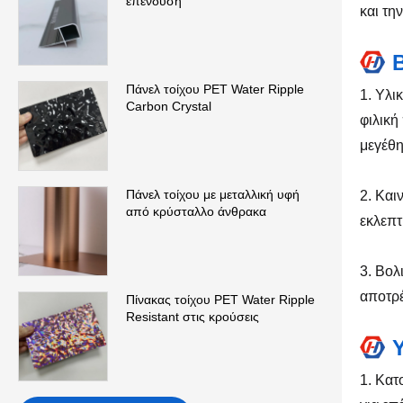
επένδυση
και τη
Πάνελ τοίχου PET Water Ripple
1. Υλι
Carbon Crystal
φιλική
μεγέθη
Πάνελ τοίχου με μεταλλική υφή
2. Και
από κρύσταλλο άνθρακα
εκλεπτ
3. Βολ
αποτρέ
Πίνακας τοίχου PET Water Ripple
Resistant στις κρούσεις
1. Κατ