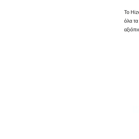
Το Hiz
όλα τα
αξιόπι