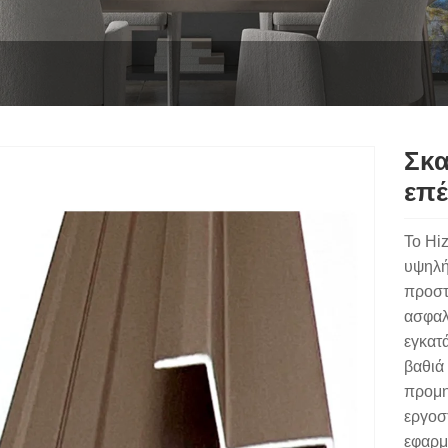
Σκα
επ
Το Hi
υψηλή
προστ
ασφαλ
εγκατ
βαθιά 
προμη
εργοσ
εφαρμ