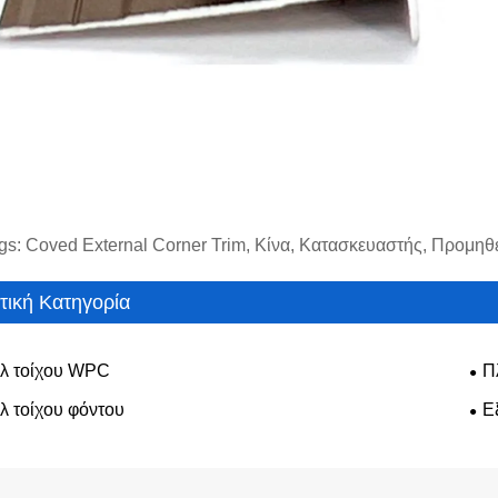
gs: Coved External Corner Trim, Κίνα, Κατασκευαστής, Προμηθ
τική Κατηγορία
λ τοίχου WPC
Π
λ τοίχου φόντου
Ε