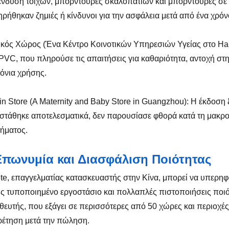
ένδυση τοίχων, μπορντούρες σκαλοπατιών και μπορντούρες σε όλ
ρήθηκαν ζημιές ή κίνδυνοι για την ασφάλεια μετά από ένα χρό
ρικός Χώρος (Ένα Κέντρο Κοινοτικών Υπηρεσιών Υγείας στο H
PVC, που πληρούσε τις απαιτήσεις για καθαριότητα, αντοχή στ
όνια χρήσης.
in Store (A Maternity and Baby Store in Guangzhou): Η έκδοση 
στάθηκε αποτελεσματικά, δεν παρουσίασε φθορά κατά τη μακροχρ
ήματος.
Επωνυμία και Διασφάλιση Ποιότητας
te, επαγγελματίας κατασκευαστής στην Κίνα, μπορεί να υπερηφ
ης τυποποιημένο εργοστάσιο και πολλαπλές πιστοποιήσεις ποιότ
ευτής, που εξάγει σε περισσότερες από 50 χώρες και περιοχ
έτηση μετά την πώληση.