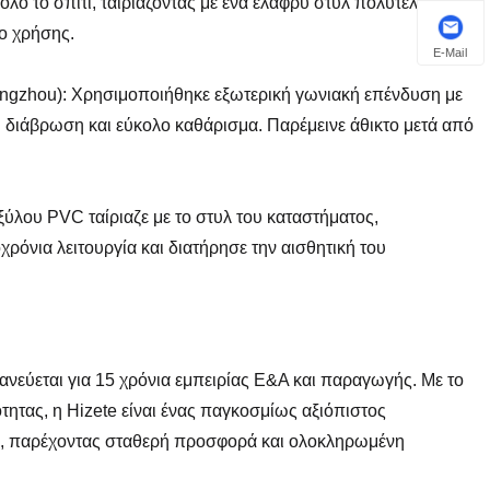
ο το σπίτι, ταιριάζοντας με ένα ελαφρύ στυλ πολυτελείας. Δεν
νο χρήσης.
E-Mail
angzhou): Χρησιμοποιήθηκε εξωτερική γωνιακή επένδυση με
η διάβρωση και εύκολο καθάρισμα. Παρέμεινε άθικτο μετά από
ξύλου PVC ταίριαζε με το στυλ του καταστήματος,
όνια λειτουργία και διατήρησε την αισθητική του
ανεύεται για 15 χρόνια εμπειρίας Ε&Α και παραγωγής. Με το
ητας, η Hizete είναι ένας παγκοσμίως αξιόπιστος
ές, παρέχοντας σταθερή προσφορά και ολοκληρωμένη