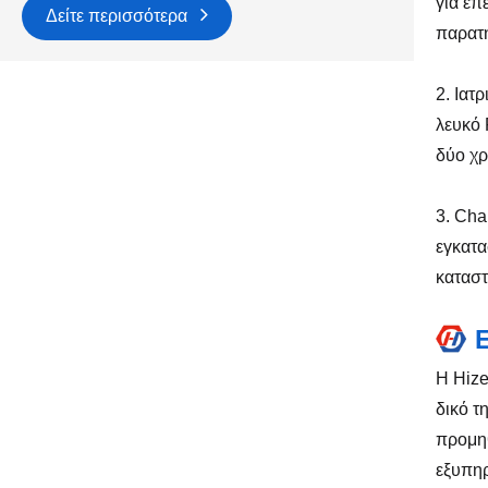
για επ
Δείτε περισσότερα
παρατη
2. Ιατ
λευκό 
δύο χρ
3. Cha
εγκατα
καταστ
Η Hize
δικό τ
προμηθ
εξυπηρ